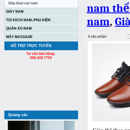
Giày boot cao nam
nam thể
GIÀY NAM
nam
,
Gi
TÚI XÁCH NAM,-PHỤ KIỆN
QUẦN ÁO NAM
9 sản phẩm
MÁY MASSAGE
HỖ TRỢ TRỰC TUYẾN
Tư vấn bán hàng:
098.428.7755
Quảng cáo