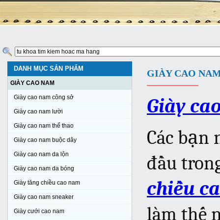
DANH MỤC SẢN PHẨM
GIÀY CAO NA
GIÀY CAO NAM
Giày cao nam công sở
Giày ca
Giày cao nam lười
Giày cao nam thể thao
C
ác bạn 
Giày cao nam buộc dây
Giày cao nam da lộn
đầu tron
Giày cao nam da bóng
chiều c
Giày tăng chiều cao nam
Giày cao nam sneaker
làm thế 
Giày cưới cao nam