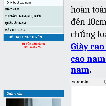
Giày boot cao nam
hoàn to
GIÀY NAM
TÚI XÁCH NAM,-PHỤ KIỆN
đến 10cm
QUẦN ÁO NAM
MÁY MASSAGE
chủng lo
HỖ TRỢ TRỰC TUYẾN
Giày cao
Tư vấn bán hàng:
098.428.7755
cao nam
nam
.
59 sản phẩm
Quảng cáo