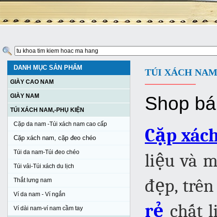
DANH MỤC SẢN PHẨM
TÚI XÁCH NAM
GIÀY CAO NAM
GIÀY NAM
Shop b
TÚI XÁCH NAM,-PHỤ KIỆN
Cặp da nam -Túi xách nam cao cấp
Cặp xác
Cặp xách nam, cặp đeo chéo
Túi da nam-Túi đeo chéo
liệu và m
Túi vải-Túi xách du lịch
đẹp, trên
Thắt lưng nam
Ví da nam - Ví ngắn
rẻ
chất 
Ví dài nam-ví nam cầm tay