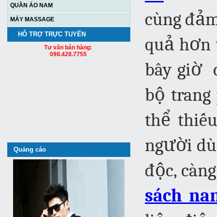
QUẦN ÁO NAM
cùng đảm 
MÁY MASSAGE
HỖ TRỢ TRỰC TUYẾN
quả hơn 
Tư vấn bán hàng:
098.428.7755
bây giờ 
bộ trang
thể thiế
người dù
Quảng cáo
độc, càng
sách na